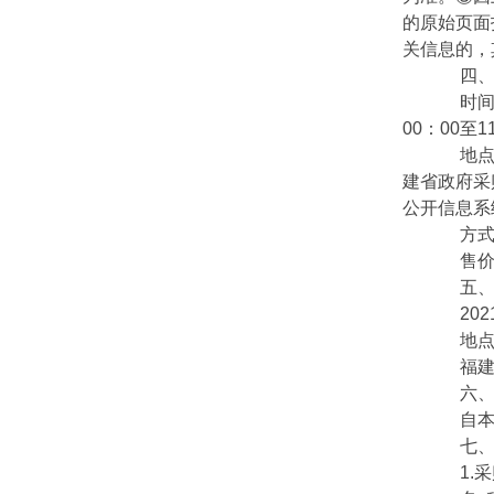
的原始页面
关信息的，
四、获
时间：2
00：00至
地点：招
建省政府采
公开信息系
方式：
售价
五、提
2021
地点
福建省
六、
自本公
七、对
1.采