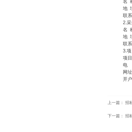
名 称
地 址
联系方式
2.采
名 称
地 址
联系方式
3.项
项目联
电 话：
网址：zfc
开户名
上一篇：
招
下一篇：
招