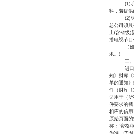
(1)
料，若提供
(2)
总公司须具
上(含省级
播电视节目
（如项
求。)
三、采
进口产
知》财库〔
单的通知》
件（财库〔
适用于（所
件要求的截止时
相应的信用
原始页面的
称：“资格
为准。③因