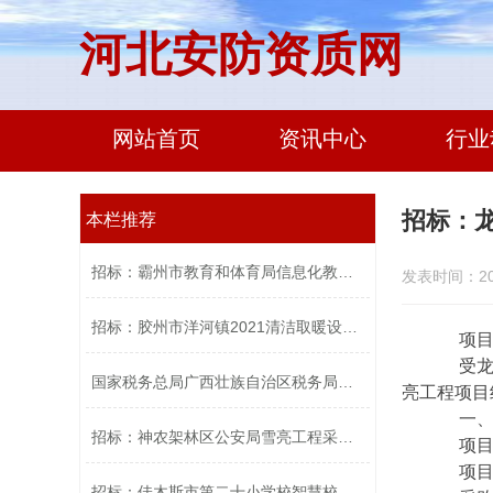
河北安防资质网
网站首页
资讯中心
行业
招标：龙
本栏推荐
招标：霸州市教育和体育局信息化教学设...
发表时间：2021
招标：胶州市洋河镇2021清洁取暖设备采...
项目
受龙岩市
国家税务总局广西壮族自治区税务局中心...
亮工程项目
一、项
招标：神农架林区公安局雪亮工程采购项...
项目编号：
项目名
招标：佳木斯市第二十小学校智慧校园采...