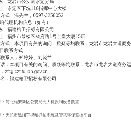
：龙岩市公安局永定分局
：永定区下坑110指挥中心大楼
：温先生，0597-3258052
购代理机构信息（如有）
：福建榕卫招标有限公司
：福州市鼓楼区省府路1号金皇大厦15层
：本项目有关的询问、质疑等均联系：龙岩市龙岩大道商务运营中心E
目联系方式
系人：郑婷婷、刘晓兰
本项目有关的询问、质疑等均联系：龙岩市龙岩大道商务运营中心E栋
g.czt.fujian.gov.cn
：福建榕卫招标有限公司
标：河北雄安新区公安局无人机反制设备购置
标：天长市黑烟车视频抓拍系统及智慧环保监控平台