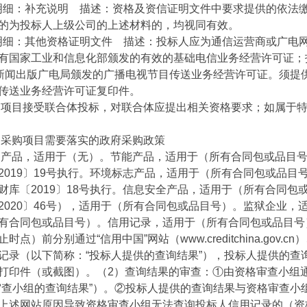
明细：补充说明 描述：资格及资信证明文件中要求提供的依法
的为投标人上级公司的上述材料的，均视同有效。
明细：其他资格证明文件 描述：投标人应为通信运营商或广电
有国家工业和信息化部颁发的有效的基础电信业务经营许可证；
)新闻出版广电局颁发的广播电视节目传送业务经营许可证。须提
传送业务经营许可证复印件。
目接受联合体投标，对联合体应提出相关资格要求；如属于特
购项目需要落实的政府采购政策
品，适用于（无）。节能产品，适用于（所有合同包或品目号
2019〕19号执行。环境标志产品，适用于（所有合同包或品
财库〔2019〕18号执行。信息安全产品，适用于（所有合同
2020〕46号），适用于（所有合同包或品目号）。监狱企业，
有合同包或品目号）。信用记录，适用于（所有合同包或品目号
点）前分别通过“信用中国”网站（www.creditchina.gov.cn
记录（以下简称：“投标人提供的查询结果”），投标人提供的查
打印件（或截图）。（2）查询结果的审查：①由资格审查小组
审查小组的查询结果”）。②投标人提供的查询结果与资格审查小
上述网站原因导致资格审查小组无法查询投标人信用记录的（资