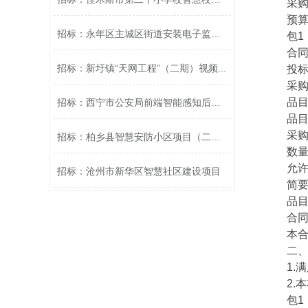
采购方
预算金额
招标：永年区主城区街道安装电子监控设...
包1
合同包预
招标：新圩镇“天网工程”（二期）视频...
投标保证
采购需
品目号
招标：西宁市公安局前端智能感知后台扩...
品目编码
采购标
招标：柏乡县智慧安防小区项目（二次）
数量（
允许
招标：沧州市新华区智慧社区建设项目
简要需
品目预算
合同履
本合同
二、申
1.满
2.本
包1