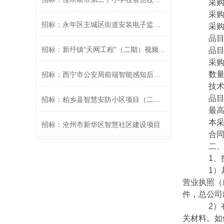
采购
采购包1
招标：永年区主城区街道安装电子监控设...
采购包预
品目号
招标：新圩镇“天网工程”（二期）视频...
品目名
采购标
数量（
招标：西宁市公安局前端智能感知后台扩...
技术规
品目预算
招标：柏乡县智慧安防小区项目（二次）
最高限价
本采购
招标：沧州市新华区智慧社区建设项目
合同履
二、申
1、投
1）具
营业执照（
件，总公司
2）有
关材料。如