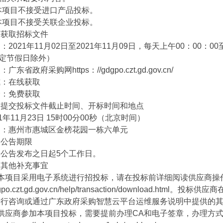
本项目不接受进口产品投标。
本项目不接受关联企业投标。
取招标文件
21年11月02日至2021年11月09日，每天上午00：00：00至1
定节假日除外）
省政府采购网https：//gdgpo.czt.gd.gov.cn/
在线获取
免费获取
交投标文件截止时间、开标时间和地点
年11月23日 15时00分00秒（北京时间）
惠州市惠城区金榜花园一栋六单元
公告期限
告发布之日起5个工作日。
他补充事宜
项目采用电子系统进行招投标，请在投标前详细阅读供应商操
gdgpo.czt.gd.gov.cn/help/transaction/download
999进行咨询或通过广东政府采购智慧云平台运维服务说明中提供的
应商参加本项目投标，需要提前办理CA和电子签章，办理方式