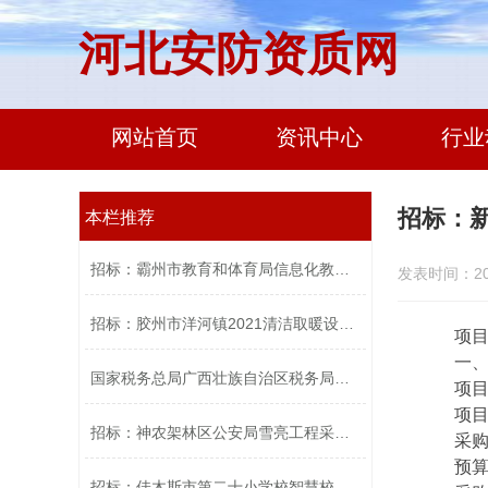
河北安防资质网
网站首页
资讯中心
行业
招标：
本栏推荐
招标：霸州市教育和体育局信息化教学设...
发表时间：2021
招标：胶州市洋河镇2021清洁取暖设备采...
项目
一、项
国家税务总局广西壮族自治区税务局中心...
项目编号
项目名
招标：神农架林区公安局雪亮工程采购项...
采购方
预算金额
招标：佳木斯市第二十小学校智慧校园采...