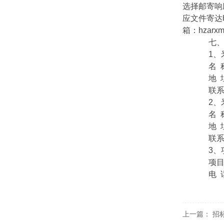
选择邮寄响
应文件寄达
箱：hzar
七、对
1、釆
名 称
地 址
联系方式
2、釆
名 称
地 址
联系方式
3、项
项目联
电 话：0
上一篇：
招