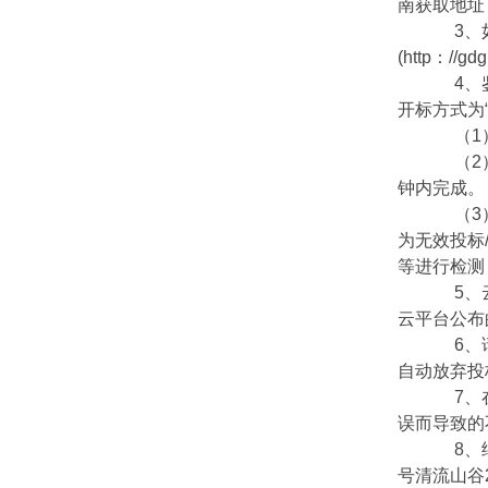
南获取地址：htt
3、如
(http：//
4、鉴
开标方式为
（1）
（2）
钟内完成。
（3）
为无效投标
等进行检测
5、云平
云平台公布
6、请投
自动放弃投
7、在
误而导致的
8、纸
号清流山谷