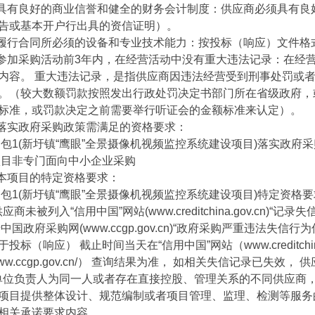
有良好的商业信誉和健全的财务会计制度：供应商必须具有良好的
告或基本开户行出具的资信证明）。
行合同所必须的设备和专业技术能力：按投标（响应）文件格
加采购活动前3年内，在经营活动中没有重大违法记录：在经营
内容。 重大违法记录，是指供应商因违法经营受到刑事处罚或
。（较大数额罚款按照发出行政处罚决定书部门所在省级政府，
标准，或罚款决定之前需要举行听证会的金额标准来认定）。
实政府采购政策需满足的资格要求：
(新圩镇“鹰眼”全景摄像机视频监控系统建设项目)落实政府
非专门面向中小企业采购
项目的特定资格要求：
(新圩镇“鹰眼”全景摄像机视频监控系统建设项目)特定资格
商未被列入“信用中国”网站(www.creditchina.gov.cn
中国政府采购网(www.ccgp.gov.cn)“政府采购严重违法失
投标（响应） 截止时间当天在“信用中国”网站（www.creditchin
//www.ccgp.gov.cn/） 查询结果为准， 如相关失信记录已失
单位负责人为同一人或者存在直接控股、管理关系的不同供应商
项目提供整体设计、规范编制或者项目管理、监理、检测等服务
相关承诺要求内容。