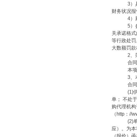
3）具
财务状况报
4）履
5）参
关承诺格式
等行政处罚
大数额罚款
2、落
合同包1
本项目
3、本
合同包1
(1)供应
单； 不处于
购代理机构于
（http：
(2)
应）。为本
（报价）函