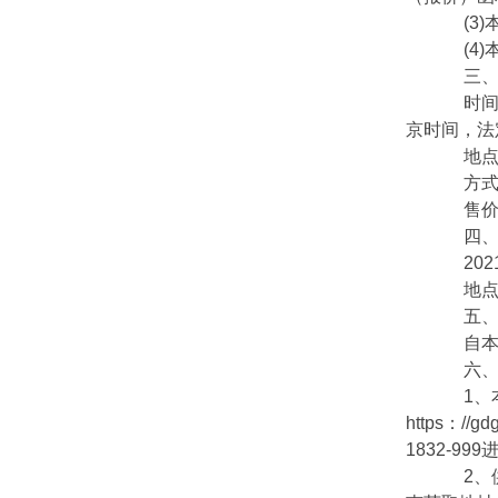
(3)
(4)
三、获
时间：20
京时间，法
地点：广东
方式：
售价：
四、提
2021
地点：
五、
自本公
六、其
1、本
https：//
1832-
2、供