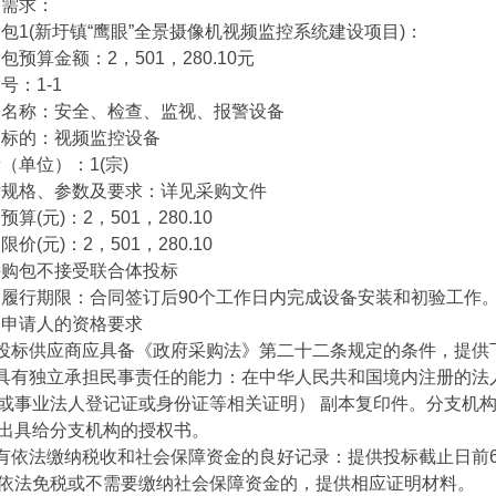
需求：
(新圩镇“鹰眼”全景摄像机视频监控系统建设项目)：
算金额：2，501，280.10元
：1-1
称：安全、检查、监视、报警设备
的：视频监控设备
单位）：1(宗)
格、参数及要求：详见采购文件
(元)：2，501，280.10
(元)：2，501，280.10
包不接受联合体投标
行期限：合同签订后90个工作日内完成设备安装和初验工作
请人的资格要求
标供应商应具备《政府采购法》第二十二条规定的条件，提供
有独立承担民事责任的能力：在中华人民共和国境内注册的法人
或事业法人登记证或身份证等相关证明） 副本复印件。分支机
出具给分支机构的授权书。
依法缴纳税收和社会保障资金的良好记录：提供投标截止日前6
依法免税或不需要缴纳社会保障资金的，提供相应证明材料。