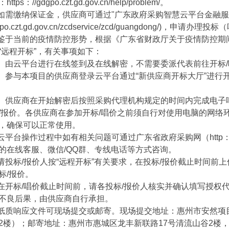
ps：//gdgpo.czt.gd.gov.cn/help/problem/。
需缴纳保证金，供应商可通过"广东政府采购智慧云平台金融服
gdgpo.czt.gd.gov.cn/zcdservice/zcd/guangdong
于当前的疫情防控形势，根据《广东省财政厅关于疫情防控期间
“远程开标”，有关事项如下：
由云平台进行在线签到及在线解密，不需要委派代表前往开标/
参与本项目的供应商登录云平台通过“新供应商开标大厅”进行开
供应商在开始解密后按照采购代理机构规定的时间内完成电子响
/报价。各供应商在参加开标/唱价之前须自行对使用电脑的网络
，确保可以正常使用。
台操作过程中如有相关问题可通过广东省政府采购网（http：//gdgp
的在线客服、微信/QQ群、专线电话等方式咨询。
标/报价人按“远程开标”有关要求，在投标/报价截止时间前上
标/报价。
开标/唱价截止时间前，请各投标/报价人核实并确认填写授权
不良后果，由供应商自行承担。
质响应文件可现场提交或邮寄。现场提交地址：惠州市安然项目
2楼）；邮寄地址：惠州市惠城区龙丰新联路17号清流山谷2楼，收件