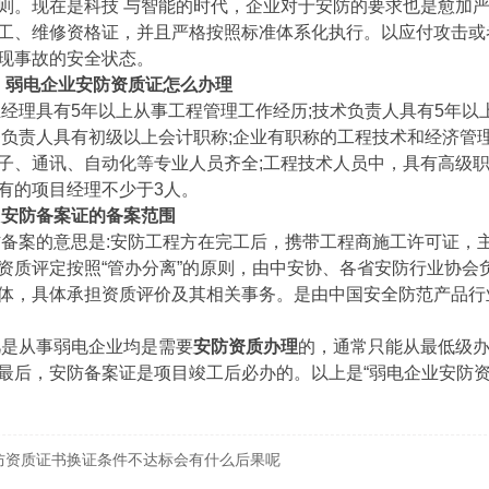
则。现在是科技 与智能的时代，企业对于安防的要求也是愈加严
工、维修资格证，并且严格按照标准体系化执行。以应付攻击或
现事故的安全状态。
 弱电企业安防资质证怎么办理
理具有5年以上从事工程管理工作经历;技术负责人具有5年以
务负责人具有初级以上会计职称;企业有职称的工程技术和经济管理
子、通讯、自动化等专业人员齐全;工程技术人员中，具有高级职
有的项目经理不少于3人。
安防备案证的备案范围
案的意思是:安防工程方在完工后，携带工程商施工许可证，主
资质评定按照“管办分离”的原则，由中安协、各省安防行业协会
体，具体承担资质评价及其相关事务。是由中国安全防范产品行
从事弱电企业均是需要
安防资质办理
的，通常只能从最低级办
最后，安防备案证是项目竣工后必办的。以上是“弱电企业安防资
防资质证书换证条件不达标会有什么后果呢