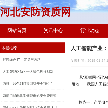
河北安防资质网
网站首页
资讯中心
行业动态
人工智能产业：
本栏推荐
解读绿色 IT：定义与内涵
发表时间：2019-01-24 1
人工智能驱动的十大绿色科技创新
从“互联网+”到
西媒：以色列打造网络安全“硅谷”
落地……我国人工智能
两部门就电化学储能电站安全管理暂行办...
趋势一：产学研合
国内企业人脸识别算法缩小差距 人才竞...