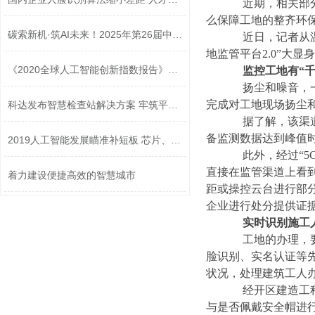
近期，相关部分将
么保障工地的整齐环
碳索新机·筑AI未来！2025年第26届中国...
近日，记者从温州
地监管平台2.0”大
《2020全球人工智能创新指数报告》发布
监控工地有“千
扬尘和噪音，一直
完成对工地现场扬尘
科达发布智慧检查站解决方案 牢筑平安...
据了解，该渠道可
备监测数据达到峰值
2019人工智能发展瞄准补短板 芯片、传...
此外，经过“5G
直接在监管渠道上看
着力建设便捷高效的智慧城市
距或操控云台进行部
企业进行处分提供证
实时识别施工
工地的办理，要点
脸识别、实名认证等
状况，处理建筑工人
经开区建造工程办
与是否佩戴安全帽进