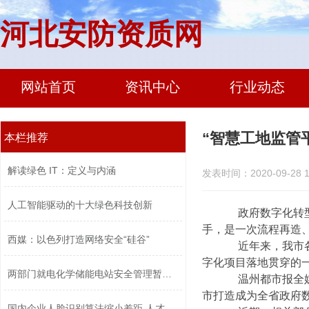
河北安防资质网
网站首页
资讯中心
行业动态
“智慧工地监管
本栏推荐
解读绿色 IT：定义与内涵
发表时间：2020-09-28 1
人工智能驱动的十大绿色科技创新
政府数字化转型，
手，是一次流程再造
西媒：以色列打造网络安全“硅谷”
近年来，我市各地
字化项目落地贯穿的
两部门就电化学储能电站安全管理暂行办...
温州都市报全媒体
市打造成为全省政府
国内企业人脸识别算法缩小差距 人才竞...