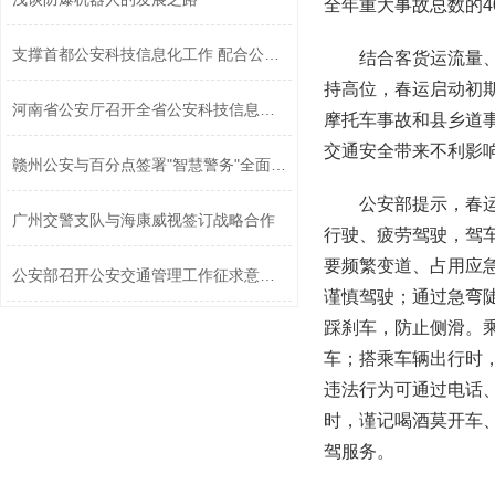
全年重大事故总数的4
支撑首都公安科技信息化工作 配合公安...
结合客货运流量、
持高位，春运启动初
河南省公安厅召开全省公安科技信息化工...
摩托车事故和县乡道
交通安全带来不利影
赣州公安与百分点签署"智慧警务"全面战...
公安部提示，春
广州交警支队与海康威视签订战略合作
行驶、疲劳驾驶，驾
要频繁变道、占用应
公安部召开公安交通管理工作征求意见座...
谨慎驾驶；通过急弯
踩刹车，防止侧滑。
车；搭乘车辆出行时
违法行为可通过电话
时，谨记喝酒莫开车
驾服务。