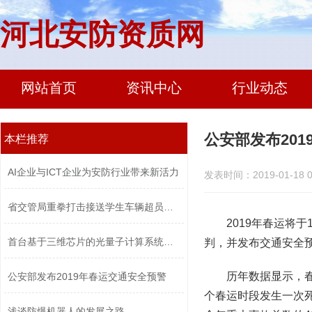
河北安防资质网
网站首页
资讯中心
行业动态
公安部发布20
本栏推荐
AI企业与ICT企业为安防行业带来新活力
发表时间：2019-01-18 0
省交管局重拳打击接送学生车辆超员违法...
2019年春运将
首台基于三维芯片的光量子计算系统问世...
判，并发布交通安全
历年数据显示，
公安部发布2019年春运交通安全预警
个春运时段发生一次死
浅谈防爆机器人的发展之路