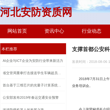
河北安防资质网
网站首页
资讯中心
行业动态
支撑首都公安科
本栏推荐
AI企业与ICT企业为安防行业带来新活力
发表时间：2018-08-06 1
省交管局重拳打击接送学生车辆超员违法...
2018年7月31
首台基于三维芯片的光量子计算系统问世...
业务培训会。
公安部发布2019年春运交通安全预警
会上张莹秘书长介绍
浅谈防爆机器人的发展之路