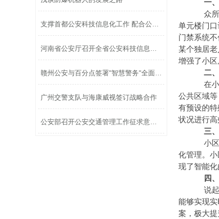
一
众所周
支撑首都公安科技信息化工作 配合公安...
单元楼门口
门禁系统不
河南省公安厅召开全省公安科技信息化工...
某个独居老
增强了小区
二
赣州公安与百分点签署"智慧警务"全面战...
在小区
公共区域等
广州交警支队与海康威视签订战略合作
有预设的特
状况进行高
公安部召开公安交通管理工作征求意见座...
三
小区的
化管理。小
现了智能化
四
说起智
能够实现实
案，极大提