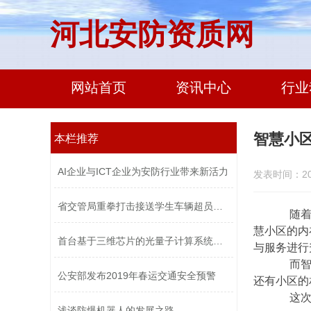
河北安防资质网
网站首页
资讯中心
行业
智慧小
本栏推荐
AI企业与ICT企业为安防行业带来新活力
发表时间：2021
省交管局重拳打击接送学生车辆超员违法...
随着科
慧小区的内
首台基于三维芯片的光量子计算系统问世...
与服务进行
而智慧
公安部发布2019年春运交通安全预警
还有小区的
这次，
浅谈防爆机器人的发展之路