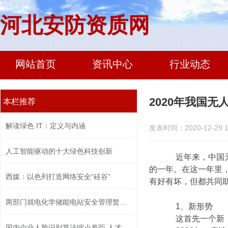
河北安防资质网
网站首页
资讯中心
行业动态
2020年我国
本栏推荐
解读绿色 IT：定义与内涵
发表时间：2020-12-29 1
人工智能驱动的十大绿色科技创新
近年来，中国无人
的一年。在这一年里
西媒：以色列打造网络安全“硅谷”
有好有坏，但都共同助
两部门就电化学储能电站安全管理暂行办...
1、新形势
这首先一个新，
国内企业人脸识别算法缩小差距 人才竞...